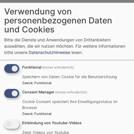
Verwendung von
personenbezogenen Daten
nothilfe
und Cookies
Bitte die Dienste und Anwendungen von Drittanbietern
auswählen, die wir nutzen möchten.
Für weitere Informationen
Beratung und Begleitung
bitte unsere
Datenschutzhinweise
lesen.
ausländischer
Funktional
(immer erforderlich)
Studierender
Speichern von Daten: Cookie für die Benutzersitzung
Zweck
:
Funktional
Wenn eine Notlage vorliegt, besteht unter
Consent Manager
(immer erforderlich)
bestimmten Voraussetzungen die Möglichkeit einer
finanziellen Unterstützung.
Cookie Consent speichert Ihre Einwilligungsstatus im
Browser
Bitte beachten Sie folgendes Schreiben:
Zweck
:
Funktional
Einbindung von Youtube-Videos
Beratung und Begleitung ausländisch
Zeigt Videos von Youtube