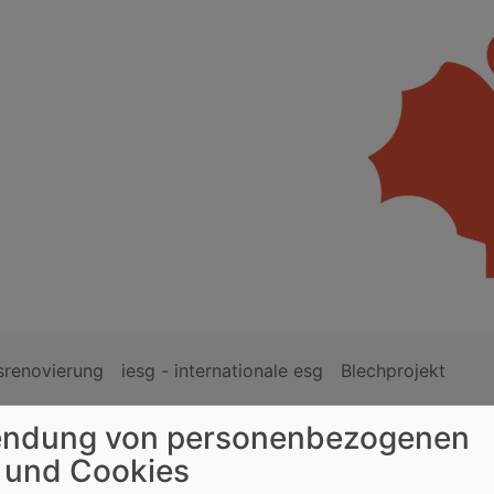
srenovierung
iesg - internationale esg
Blechprojekt
ndung von personenbezogenen
 und Cookies