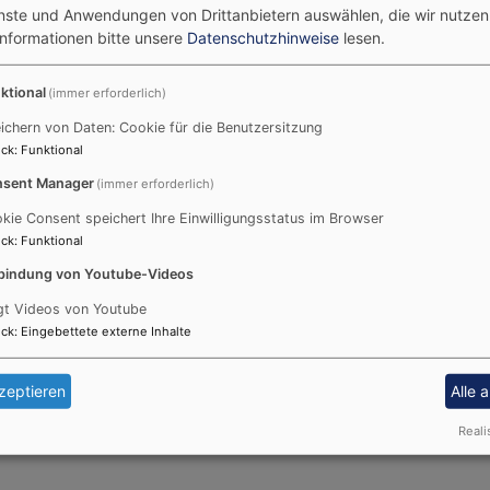
enste und Anwendungen von Drittanbietern auswählen, die wir nutze
Informationen bitte unsere
Datenschutzhinweise
lesen.
ktional
(immer erforderlich)
ichern von Daten: Cookie für die Benutzersitzung
tung ausländischer Studieren
ck
:
Funktional
sent Manager
(immer erforderlich)
r bestimmten Voraussetzungen die Möglichkeit einer finanzi
kie Consent speichert Ihre Einwilligungsstatus im Browser
ck
:
Funktional
bindung von Youtube-Videos
 Studierender
123.23 KB
gt Videos von Youtube
ck
:
Eingebettete externe Inhalte
zeptieren
Alle 
Reali