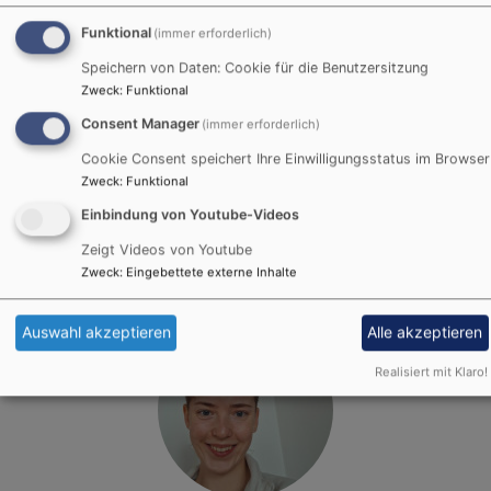
Funktional
(immer erforderlich)
Speichern von Daten: Cookie für die Benutzersitzung
Zweck
:
Funktional
Bildrechte
beim Autor
Consent Manager
(immer erforderlich)
Tutor*in internationale esg
Cookie Consent speichert Ihre Einwilligungsstatus im Browser
Zweck
:
Funktional
Petra Avram
Einbindung von Youtube-Videos
esg.bamberg@elkb.de
Zeigt Videos von Youtube
Zweck
:
Eingebettete externe Inhalte
Auswahl akzeptieren
Alle akzeptieren
Realisiert mit Klaro!