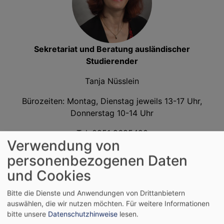
Sekretariat und Beratung ausländischer
Studierender
Tanja Nüsslein
Bürozeiten: Montag, Dienstag jeweils 13-17 Uhr,
Donnerstag 10-14 Uhr
Tel. 0951 9685420
Verwendung von
esg.bamberg@elkb.de
personenbezogenen Daten
und Cookies
Bitte die Dienste und Anwendungen von Drittanbietern
auswählen, die wir nutzen möchten.
Für weitere Informationen
bitte unsere
Datenschutzhinweise
lesen.