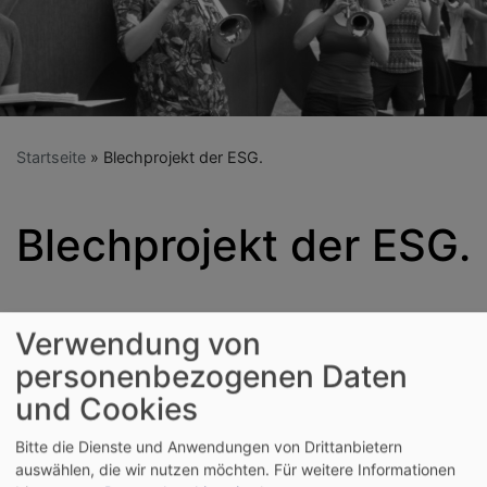
Startseite
Blechprojekt der ESG.
Blechprojekt der ESG.
Das
Blechprojekt
der esg ist unser Posaunenchor.
Verwendung von
personenbezogenen Daten
Wir haben eine eigene
Webseite
, die Informationen zu
und Cookies
uns!
Von Bach bis Blues, von Pachelbel bis Pop spielen wir
Bitte die Dienste und Anwendungen von Drittanbietern
auswählen, die wir nutzen möchten.
Für weitere Informationen
so ziemlich alles.