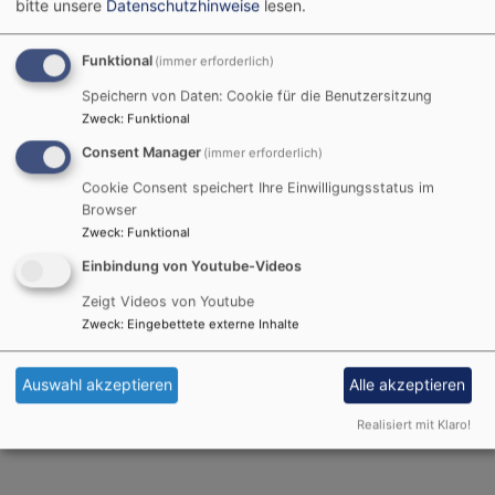
bitte unsere
Datenschutzhinweise
lesen.
Funktional
(immer erforderlich)
Speichern von Daten: Cookie für die Benutzersitzung
Zweck
:
Funktional
Consent Manager
(immer erforderlich)
Bildrechte
beim Autor
Cookie Consent speichert Ihre Einwilligungsstatus im
Wer Lust hat, mitzuspielen: Einfach vorbeikommen!
Browser
Neue Musiker sind immer willkommen und finden
Zweck
:
Funktional
schnell einen Platz im Blechprojekt.
Einbindung von Youtube-Videos
Zeigt Videos von Youtube
Zur Zeit probt das Blechprojekt immer Montags um 20
Zweck
:
Eingebettete externe Inhalte
Uhr in der KHG, Friedrichstr. 2.
Kontakt am besten über unseren ESG-Pfarrer:
Auswahl akzeptieren
Alle akzeptieren
Thomas.Braun1@elkb.de
Realisiert mit Klaro!