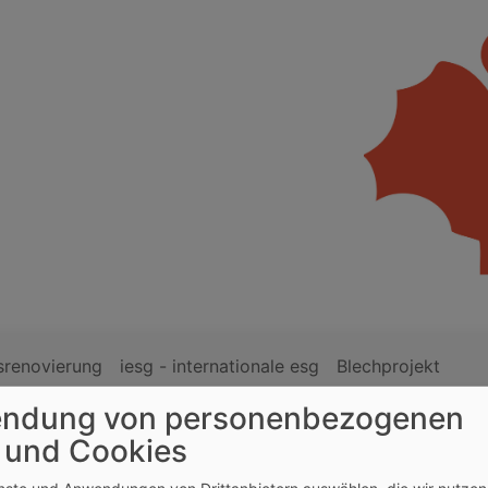
srenovierung
iesg - internationale esg
Blechprojekt
ndung von personenbezogenen
e?“ UniGottesdienst mit Prof. Dr. Heinrich Bedford-Strohm
 und Cookies