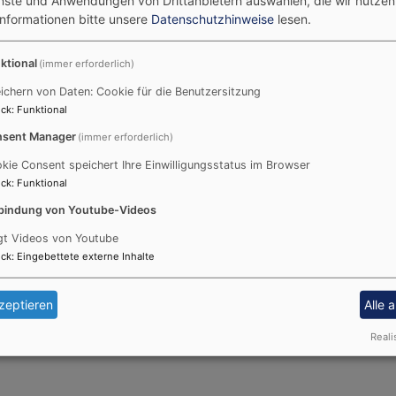
enste und Anwendungen von Drittanbietern auswählen, die wir nutze
quelle der Demokratie?“
Informationen bitte unsere
Datenschutzhinweise
lesen.
nrich Bedford-Strohm
ktional
(immer erforderlich)
ichern von Daten: Cookie für die Benutzersitzung
ck
:
Funktional
Im Rahmen des Projektes „Eine Uni – ein Buch“ findet am 26. Juni
sent Manager
(immer erforderlich)
Vorsitzenden des Weltkirchenrates und ehemaligen bayerischen La
kie Consent speichert Ihre Einwilligungsstatus im Browser
statt. Sind Demokratie und Religion Gegensätze oder befruchten si
ck
:
Funktional
Demokratie lernen? Diesen Fragen widmet sich der Gottesdienst mi
bindung von Youtube-Videos
Kanzelgast. Die Liturgie gestaltet Studierendenpfarrer Thomas Brau
gt Videos von Youtube
Universität und natürlich darüber hinaus. Ort ist die Erlöserkirc
ck
:
Eingebettete externe Inhalte
zeptieren
Alle 
Reali