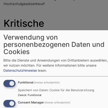
Hochschulgesetzentwurf
Kritische
Anmerkungen zum
Verwendung von
bayerischen
personenbezogenen Daten und
Cookies
Hochschulgesetzentw
Bitte die Dienste und Anwendungen von Drittanbietern auswählen,
wir nutzen möchten.
Für weitere Informationen bitte unsere
Datenschutzhinweise
lesen.
An die geplante Novelle
des Hochschulgesetzes in
Funktional
(immer erforderlich)
Bayern kann man einige
Anfragen stellen. Wir
Speichern von Daten: Cookie für die Benutzersitzung
Zweck
:
Funktional
Consent Manager
(immer erforderlich)