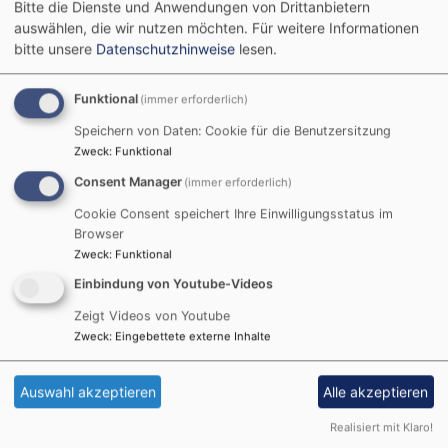
Bitte die Dienste und Anwendungen von Drittanbietern
2023
auswählen, die wir nutzen möchten.
Für weitere Informationen
bitte unsere
Datenschutzhinweise
lesen.
Hier gibt's die Infos
Funktional
(immer erforderlich)
zur
Speichern von Daten: Cookie für die Benutzersitzung
Zweck
:
Funktional
Geschenkebaumaktio
Consent Manager
(immer erforderlich)
2023
Cookie Consent speichert Ihre Einwilligungsstatus im
Browser
Zweck
:
Funktional
Einbindung von Youtube-Videos
geschenkebaumaktion_2023.pdf
1.9 MB
Zeigt Videos von Youtube
Zweck
:
Eingebettete externe Inhalte
Auswahl akzeptieren
Alle akzeptieren
Termine der esg-Bamberg
Realisiert mit Klaro!