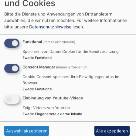
und Cookies
Hund Heinz auch...
Bitte die Dienste und Anwendungen von Drittanbietern
auswählen, die wir nutzen möchten.
Für weitere Informationen
Hahn und Henne
bitte unsere
Datenschutzhinweise
lesen.
langweilen sich.. Der
Funktional
(immer erforderlich)
ESG-Hund Heinz
Speichern von Daten: Cookie für die Benutzersitzung
Zweck
:
Funktional
auch...
Consent Manager
(immer erforderlich)
Cookie Consent speichert Ihre Einwilligungsstatus im
Browser
Zweck
:
Funktional
Keine Studis da....
Einbindung von Youtube-Videos
Zeigt Videos von Youtube
Zweck
:
Eingebettete externe Inhalte
Auswahl akzeptieren
Alle akzeptieren
Bildrechte
Thomas Braun