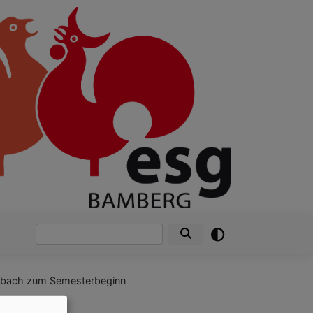
Suche
ischbach zum Semesterbeginn