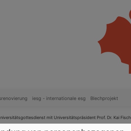
srenovierung
iesg - internationale esg
Blechprojekt
niversitätsgottesdienst mit Universitätspräsident Prof. Dr. Kai F