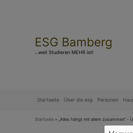
Direkt
zum
Inhalt
ESG Bamberg
...weil Studieren MEHR ist!
Startseite
Über die esg
Personen
Hau
Hauptnavigation
Startseite
„Alles hängt mit allem zusammen“ - U