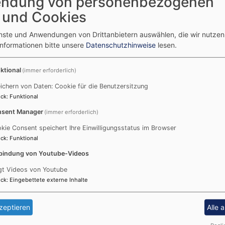
ndung von personenbezogenen
 allem zusammen“ -
 und Cookies
sdienst mit Universität
enste und Anwendungen von Drittanbietern auswählen, die wir nutze
Informationen bitte unsere
Datenschutzhinweise
lesen.
ch zum Semesterbeginn
ktional
(immer erforderlich)
ichern von Daten: Cookie für die Benutzersitzung
ck
:
Funktional
17. Oktober 2023, 18.30 Uhr //
Erlöserkirche, Kunigundendamm 1
sent Manager
(immer erforderlich)
Zur Semestereröffnung gestaltet die evangelische Studierendenge
kie Consent speichert Ihre Einwilligungsstatus im Browser
Lehramtsausbildung einen ökumenischen Gottesdienst. Was hält u
ck
:
Funktional
dafür tun, dass sie nicht auseinanderdriftet? Spielen Kirche und Un
bindung von Youtube-Videos
Dieser Frage widmet sich der Gottesdienst mit Universitätspräsident
gt Videos von Youtube
ck
:
Eingebettete externe Inhalte
Eingeladen sind alle Interessierten – aus der Universität und darüb
zeptieren
Alle 