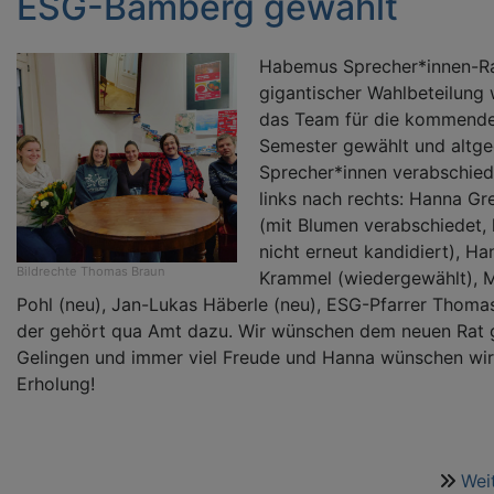
ESG-Bamberg gewählt
Habemus Sprecher*innen-Ra
gigantischer Wahlbeteilung
das Team für die kommend
Semester gewählt und altge
Sprecher*innen verabschied
links nach rechts: Hanna Gr
(mit Blumen verabschiedet, 
nicht erneut kandidiert), H
Bildrechte
Thomas Braun
Krammel (wiedergewählt), 
Pohl (neu), Jan-Lukas Häberle (neu), ESG-Pfarrer Thoma
der gehört qua Amt dazu. Wir wünschen dem neuen Rat 
Gelingen und immer viel Freude und Hanna wünschen wir
Erholung!
Wei