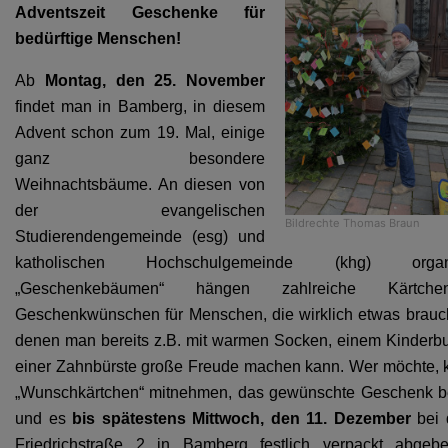
Adventszeit Geschenke für
bedürftige Menschen!
Ab
Montag, den 25. November
findet man in Bamberg, in diesem
Advent schon zum 19. Mal, einige
ganz besondere
Weihnachtsbäume. An diesen von
der evangelischen
Bildrechte
Thomas Braun
Studierendengemeinde (esg) und
katholischen Hochschulgemeinde (khg) organis
„Geschenkebäumen“ hängen zahlreiche Kärtch
Geschenkwünschen für Menschen, die wirklich etwas brau
denen man bereits z.B. mit warmen Socken, einem Kinderb
einer Zahnbürste große Freude machen kann. Wer möchte, 
„Wunschkärtchen“ mitnehmen, das gewünschte Geschenk b
und es
bis spätestens Mittwoch, den 11. Dezember
bei 
Friedrichstraße 2 in Bamberg festlich verpackt abgebe