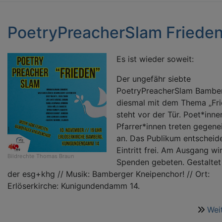
PoetryPreacherSlam Friede
Es ist wieder soweit:
Der ungefähr siebte
PoetryPreacherSlam Bambe
diesmal mit dem Thema „Fri
steht vor der Tür. Poet*inne
Pfarrer*innen treten gegene
an. Das Publikum entscheide
Eintritt frei. Am Ausgang w
Bildrechte
Thomas Braun
Spenden gebeten. Gestaltet
der esg+khg // Musik: Bamberger Kneipenchor! // Ort:
Erlöserkirche: Kunigundendamm 14.
Wei