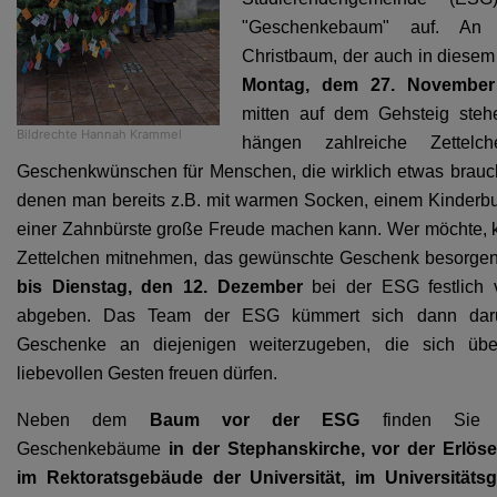
"Geschenkebaum" auf. An 
Christbaum, der auch in diesem
Montag, dem 27. November
mitten auf dem Gehsteig steh
Bildrechte
Hannah Krammel
hängen zahlreiche Zettelc
Geschenkwünschen für Menschen, die wirklich etwas brau
denen man bereits z.B. mit warmen Socken, einem Kinderb
einer Zahnbürste große Freude machen kann. Wer möchte, 
Zettelchen mitnehmen, das gewünschte Geschenk besorge
bis Dienstag, den 12. Dezember
bei der ESG festlich 
abgeben. Das Team der ESG kümmert sich dann dar
Geschenke an diejenigen weiterzugeben, die sich übe
liebevollen Gesten freuen dürfen.
Neben dem
Baum vor der ESG
finden Sie w
Geschenkebäume
in der Stephanskirche, vor der Erlöse
im Rektoratsgebäude der Universität, im Universitäts