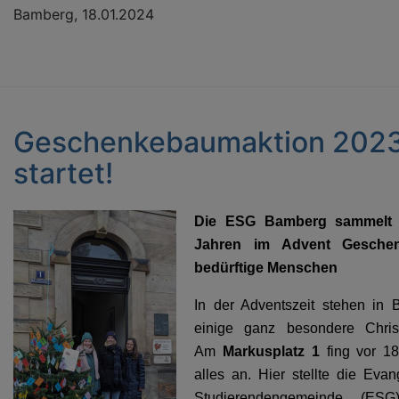
Bamberg, 18.01.2024
Geschenkebaumaktion 202
startet!
Die ESG Bamberg sammelt 
Jahren im Advent Geschen
bedürftige Menschen
In der Adventszeit stehen in
einige ganz besondere Chris
Am
Markusplatz 1
fing vor 1
alles an. Hier stellte die Evan
Studierendengemeinde (ESG