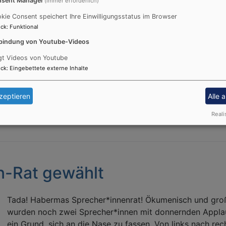
(immer erforderlich)
kie Consent speichert Ihre Einwilligungsstatus im Browser
ck
:
Funktional
bindung von Youtube-Videos
gt Videos von Youtube
ck
:
Eingebettete externe Inhalte
zeptieren
Alle 
Reali
n-Rat gewählt
Tada! Habermas Sprecher*innenrat! Ökumenisch und groß 
wurden noch zwei Sprecher*innen mit donnernden Applaus
ein Grund, sich an die Nase zu fassen. Von links nach rech