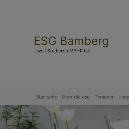
Direkt
zum
Inhalt
ESG Bamberg
...weil Studieren MEHR ist!
Startseite
Über die esg
Personen
Hau
Hauptnavigation