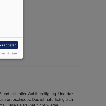
akzeptieren
siert mit Klaro!
und mit toller Wahlbeteiligung. Und dazu
 verabschiedet. Das ist natürlich gleich
ts: Luisa Beierl (hat nicht wieder