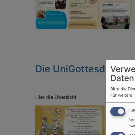
Die UniGottesdienst
Verwe
Daten
Bitte die Di
Für weitere 
Hier die Übersicht
Fun
Spe
Zwe
Con