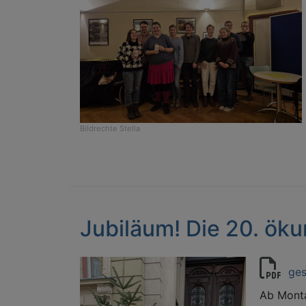
Bildrechte
Stella
Jubiläum! Die 20. ö
ges
Ab Monta