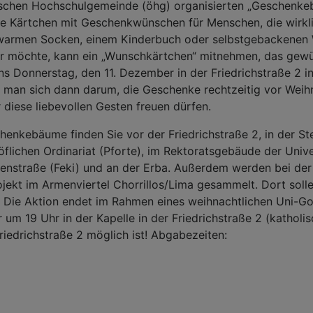
chen Hochschulgemeinde (öhg) organisierten „Geschenk
he Kärtchen mit Geschenkwünschen für Menschen, die wirkl
 warmen Socken, einem Kinderbuch oder selbstgebackenen
r möchte, kann ein „Wunschkärtchen“ mitnehmen, das gew
ns Donnerstag, den 11. Dezember in der Friedrichstraße 2 
man sich dann darum, die Geschenke rechtzeitig vor Weihn
 diese liebevollen Gesten freuen dürfen.
henkebäume finden Sie vor der Friedrichstraße 2, in der Ste
öflichen Ordinariat (Pforte), im Rektoratsgebäude der Unive
henstraße (Feki) und an der Erba. Außerdem werden bei der
ojekt im Armenviertel Chorrillos/Lima gesammelt. Dort soll
 Die Aktion endet im Rahmen eines weihnachtlichen Uni-Go
um 19 Uhr in der Kapelle in der Friedrichstraße 2 (kathol
riedrichstraße 2 möglich ist! Abgabezeiten: