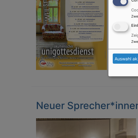
Coo
Zwe
Ein
Zei
Zwe
Auswahl ak
Neuer Sprecher*inne