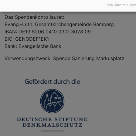
freuen uns über jede Spende!
Realisiert mit Klar
Das Spendenkonto lautet:
Evang.-Luth. Gesamtkirchengemeinde Bamberg
IBAN: DE19 5206 0410 0301 3028 09
BIC: GENODEF1EK1
Bank: Evangelische Bank
Verwendungszweck: Spende Sanierung Markusplatz