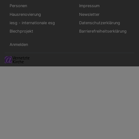
Personen
Impressum
Hausrenovierung
Newsletter
iesg - internationale esg
Datenschutzerklärung
Blechprojekt
Barrierefreiheitserklärung
Benutzermenü
Anmelden