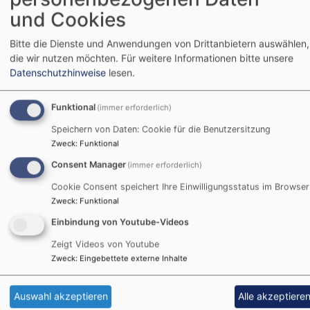
ESG wieder ein. Die
und Cookies
katholische
Hochschulgemeinde zieht
Bitte die Dienste und Anwendungen von Drittanbietern auswählen,
die wir nutzen möchten.
Für weitere Informationen bitte unsere
dann auch gleich mit ein un
Bildrechte
Thomas Braun
Datenschutzhinweise
lesen.
gemeinsam werden sie die "Ökumenische
Hochschulgemeinde (ÖHG)" bilden. Weil's gemeinsam
Funktional
(immer erforderlich)
schöner ist.
Speichern von Daten: Cookie für die Benutzersitzung
Bis dahin ist es aber noch ein weiter Weg. Auch finanziell
Zweck
:
Funktional
Die Renovierung des Hauses, das der evangelischen
Consent Manager
(immer erforderlich)
Kirche gehört, wird voraussichtlich gut zwei Millionen Eu
kosten. Den Löwenanteil trägt die Evangelisch-Lutherisc
Cookie Consent speichert Ihre Einwilligungsstatus im Browser
Zweck
:
Funktional
Kirche in Bayern (ELKB) mit etwa 1,5 Millionen Euro.
Weitere 500.000 Euro kommen von der öffentlichen Han
Einbindung von Youtube-Videos
und aus Stiftungs-Zuschüssen (zB der Deutschen Stiftun
Zeigt Videos von Youtube
Denkmalschutz). Die evangelische Hochschulseelsorge
Zweck
:
Eingebettete externe Inhalte
selbst muss 104.000 Euro der Sanierungskosten
übernehmen. 39.135€ haben wir schon zusammen (Stand
Auswahl akzeptieren
Alle akzeptiere
12. Dez. 2025). Haben Sie Lust uns dabei zu helfen? Wir