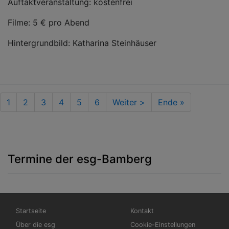
Auftaktveranstaltung: kostenfrei
Filme: 5 € pro Abend
Hintergrundbild: Katharina Steinhäuser
Seitennummerierung
Aktuelle
1
Seite
2
Seite
3
Seite
4
Seite
5
Seite
6
Nächste
Weiter >
Last
Ende »
Seite
Seite
page
Termine der esg-Bamberg
Hauptnavigation
Fußbereichsmenü
Startseite
Kontakt
Über die esg
Cookie-Einstellungen