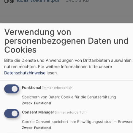
lucas_volkamer.pdf
340.78 KB
Verwendung von
Wahlzettel für die ESG-Wahl
personenbezogenen Daten und
Wintersemester 2020 / 202
Cookies
Für die kommenden zwei Semester wählen wir einen neu
Bitte die Dienste und Anwendungen von Drittanbietern auswählen, 
Sprecher*innen-Rat! Danke an alle Kandidierenden und d
nutzen möchten.
Für weitere Informationen bitte unsere
Datenschutzhinweise
lesen.
für alle Stimmen!
Wei
Funktional
(immer erforderlich)
Speichern von Daten: Cookie für die Benutzersitzung
Zweck
:
Funktional
Consent Manager
(immer erforderlich)
AppVenture am 19.1. und QR
Cookie Consent speichert Ihre Einwilligungsstatus im Browser
Zweck
:
Funktional