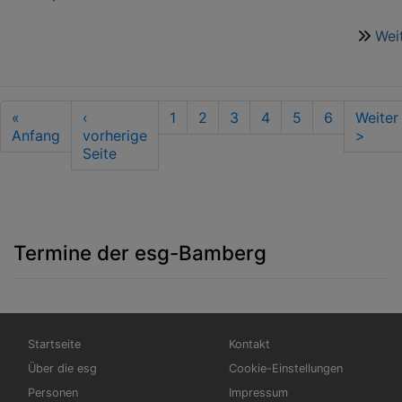
Wei
Seitennummerierung
First
«
Vorherige
‹
Seite
1
Seite
2
Seite
3
Seite
4
Aktuelle
5
Seite
6
Nächs
Weiter
page
Anfang
Seite
vorherige
Seite
Seite
>
Seite
Termine der esg-Bamberg
Hauptnavigation
Fußbereichsmenü
Startseite
Kontakt
Über die esg
Cookie-Einstellungen
Personen
Impressum