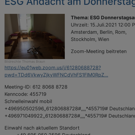
ESG Andacht am Donnersta
Thema: ESG Donnerstagsa
Uhrzeit: 15.Juli.2021 12:00 
Amsterdam, Berlin, Rom,
Stockholm, Wien
Zoom-Meeting beitreten
Bildrechte
Thomas Braun
https://eu01web.zoom.us/j/61280688728?
pwd=TDd6VkwyZjkyWFNCdVhFS1FIM0RpZ…
Meeting-ID: 612 8068 8728
Kenncode: 455719
Schnelleinwahl mobil
+496950502596,,61280688728#,,,,*455719# Deutschla
+496971049922,,61280688728#,,,,*455719# Deutschlan
Einwahl nach aktuellem Standort