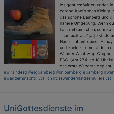
los geht es: Wir erkunden in
corona-konformen Kleingrü
das schöne Bamberg und di
nähere Umgebung. Wenn du
hast mitzumachen, schreib 
Thomas.Braun1[ät]elkb.de e
Nachricht mit deiner Hand
und zack! - kommst du in d
Wander-WhatsApp-Gruppe 
ESG. (Am 27.4. ab 18 Uhr is
das erste Wandern geplant!)
#wirsindesg
#esgbamberg
#unibamberg
#bamberg
#wan
#wandernmachtglücklich
#daswandernistdesmüllerslust
UniGottesdienste im