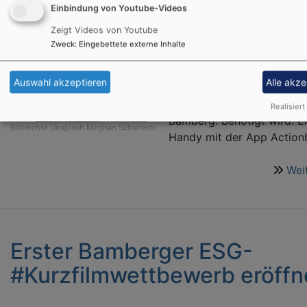
Code dafür
Einbindung von Youtube-Videos
Zeigt Videos von Youtube
Dienstagabend, 19.1., ab 1
Zweck
:
Eingebettete externe Inhalte
(!): Appventure - ausgestat
Handy der App Actionbou
Auswahl akzeptieren
Alle akze
starten wir eine Schnitzelj
1er oder 2er Teams quer d
Realisiert
Bamberg. Benötigt wird: E
Bildrechte
Unsplash Meghan Schiereck
Handy mit der App Action
Wei
Erster Bamberger ESG-
#Kurzfilmwettbewerb eröffn