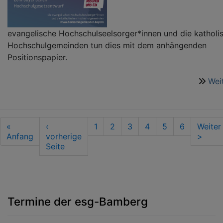
evangelische Hochschulseelsorger*innen und die katholi
Hochschulgemeinden tun dies mit dem anhängenden
Positionspapier.
Wei
Seitennummerierung
First
«
Vorherige
‹
Seite
1
Seite
2
Seite
3
Aktuelle
4
Seite
5
Seite
6
Nächs
Weiter
page
Anfang
Seite
vorherige
Seite
Seite
>
Seite
Termine der esg-Bamberg