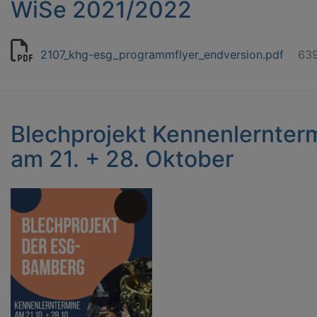
WiSe 2021/2022
2107_khg-esg_programmflyer_endversion.pdf
639
Blechprojekt Kennenlernter
am 21. + 28. Oktober