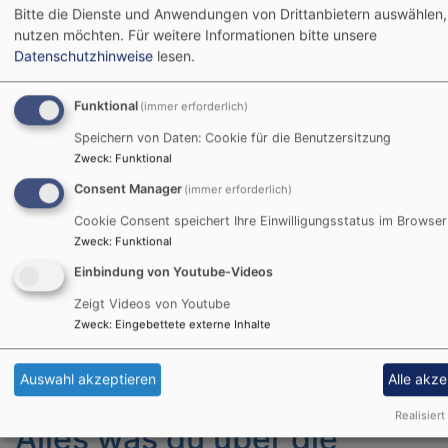
Adventskalender der
Bitte die Dienste und Anwendungen von Drittanbietern auswählen, 
nutzen möchten.
Für weitere Informationen bitte unsere
Evangelischen
Datenschutzhinweise
lesen.
Erwachsenenbildung Bambe
Funktional
(immer erforderlich)
Speichern von Daten: Cookie für die Benutzersitzung
Die ESG hat den Anfang für den
Zweck
:
Funktional
Adventskalender der Evangelischen
Consent Manager
(immer erforderlich)
Erwachsenenbildung Bamberg mit e
Cookie Consent speichert Ihre Einwilligungsstatus im Browser
wundersamen Wichtelgeschichte z
Zweck
:
Funktional
Bildrechte
EEB
Geschenkbaumaktion gemacht. Jed
Einbindung von Youtube-Videos
lässt sich ein Türchen öffnen und zeigt ein kleine Video. Viel Spaß dabei!
Zeigt Videos von Youtube
advent.eeb-bamberg.de
Zweck
:
Eingebettete externe Inhalte
Auswahl akzeptieren
Alle akze
Realisiert
Alles was du über die